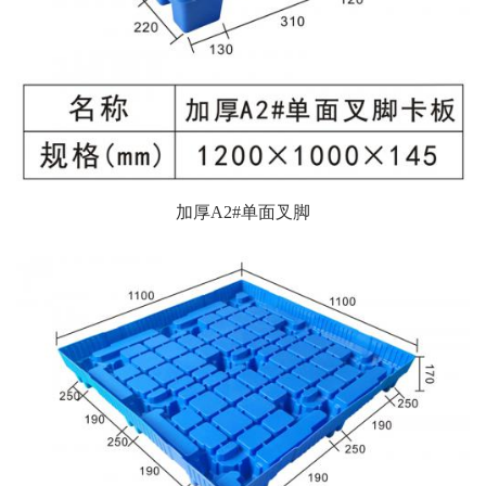
加厚A2#单面叉脚