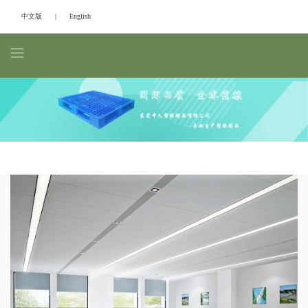
中文版
|
English
Previous
Next