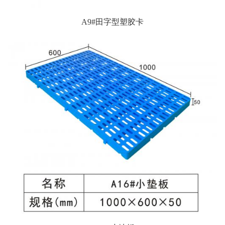
A9#田字型塑胶卡