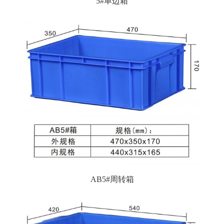
5#单边箱
AB5#周转箱