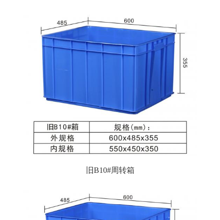
旧B10#周转箱