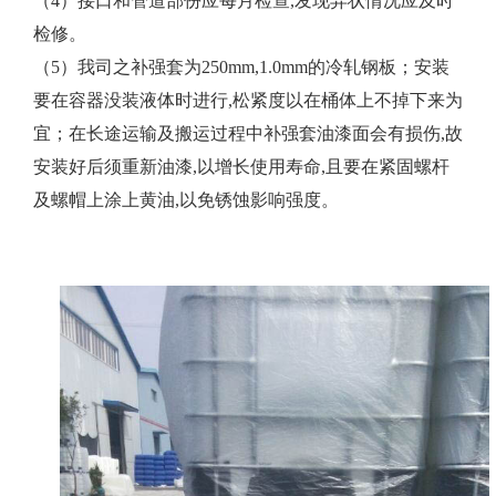
（4）接口和管道部份应每月检查,发现异状情况应及时
检修。
（5）我司之补强套为250mm,1.0mm的冷轧钢板；安装
要在容器没装液体时进行,松紧度以在桶体上不掉下来为
宜；在长途运输及搬运过程中补强套油漆面会有损伤,故
安装好后须重新油漆,以增长使用寿命,且要在紧固螺杆
及螺帽上涂上黄油,以免锈蚀影响强度。