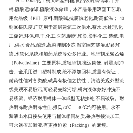
HT-1000L化工桶又叫塑料桶,食品级耐腐储罐,千升
桶,硫酸运输罐,硫酸液体储罐，本产品采用滚塑工艺,取
用食品级《PE》原料,耐酸碱,抗腐蚀老化,耐高低温；-40
到80摄氏度,广泛用于高层建筑二次供水,蓄水,水处理,化
工储运,环保,电子,化工,医药,制药,印染,染料化工,造纸,电
厂,供水,食品,酿造,蔬菜腌制冷冻,温室园艺浇灌,纺织印
染,水软化系统和加药系统等众多行业。地坚韧采聚乙烯
（Polyethyline）主要原料,质轻坚韧,搬运简便, 耐震,耐冲
击。全采用进口塑料制成,绝不添加回料,质量有保证，
耐药性佳对各类酸,碱具有极佳之抗性，清洁美观外型流
线美观不易脏污,可轻易去除污垢,桶内液体亦好冲洗不
易残留。经济耐用桶体一体成型无粘接处,不易破裂。耐
热耐冻耐热耐冻性佳,摄氏70℃—-30℃均可使用。永不
漏液出水口接头使用与桶体相同材质,采热融接法加工,
可永远省却漏液,有更换迫紧（Packing）的麻烦。