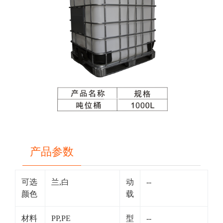
Previous
Next
产品参数
可选
兰,白
动
--
颜色
载
材料
PP,PE
型
--