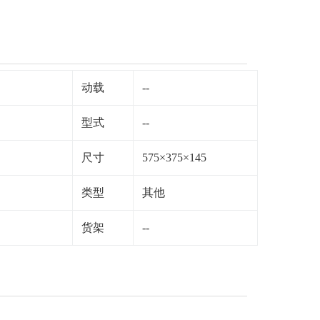
动载
--
型式
--
尺寸
575×375×145
类型
其他
货架
--