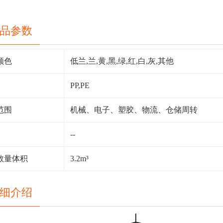
品参数
颜色
低兰,兰,黄,黑,绿,红,白,灰,其他
PP,PE
范围
机械、电子、塑胶、物流、仓储周转
--
数量体积
3.2m³
细介绍