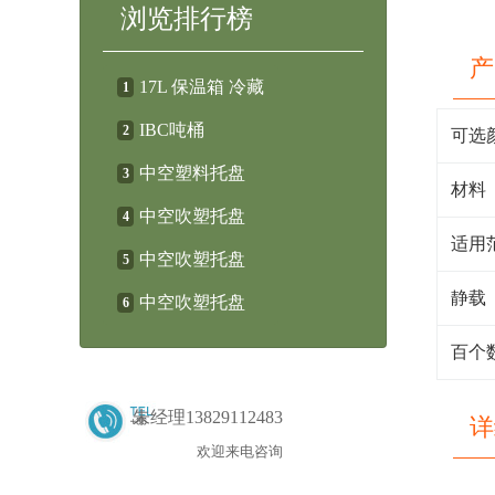
浏览排行榜
产
17L 保温箱 冷藏
1
IBC吨桶
2
可选
中空塑料托盘
3
材料
中空吹塑托盘
4
适用
中空吹塑托盘
5
静载
中空吹塑托盘
6
百个
朱经理13829112483
详
欢迎来电咨询